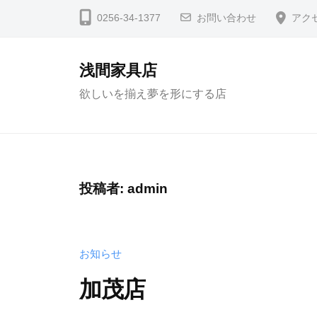
コ
0256-34-1377
お問い合わせ
アク
ン
テ
浅間家具店
ン
欲しいを揃え夢を形にする店
ツ
へ
ス
キ
ッ
投稿者:
admin
プ
お知らせ
加茂店