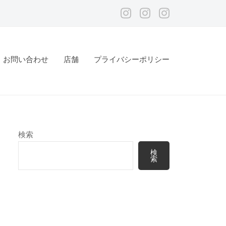
メ
メ
メ
ニ
ニ
ニ
ュ
ュ
ュ
お問い合わせ
店舗
プライバシーポリシー
ー
ー
ー
項
項
項
目
目
目
検索
検
索