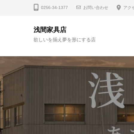
コ
0256-34-1377
お問い合わせ
アク
ン
テ
浅間家具店
ン
欲しいを揃え夢を形にする店
ツ
へ
ス
キ
ッ
プ