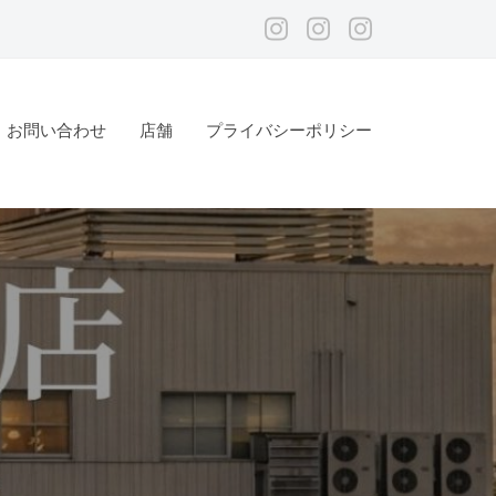
メ
メ
メ
ニ
ニ
ニ
ュ
ュ
ュ
お問い合わせ
店舗
プライバシーポリシー
ー
ー
ー
項
項
項
目
目
目