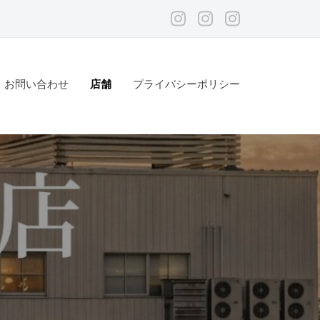
メ
メ
メ
ニ
ニ
ニ
ュ
ュ
ュ
お問い合わせ
店舗
プライバシーポリシー
ー
ー
ー
項
項
項
目
目
目