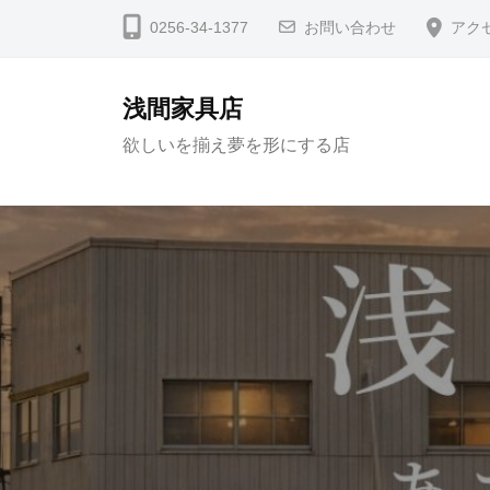
コ
0256-34-1377
お問い合わせ
アク
ン
テ
浅間家具店
ン
欲しいを揃え夢を形にする店
ツ
へ
ス
キ
ッ
プ