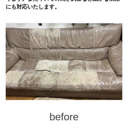
2026
にも対応いたします。
年
5
月
29
日
by
admin
before