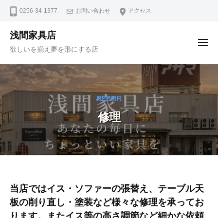
ュ
コ
ー
0256-34-1377
お問い合わせ
アクセス
ン
テ
浅間家具店
メ
ン
欲しいを揃え夢を形にする店
ニ
ュ
ツ
ー
へ
ス
キ
REPAIR
ッ
修理
プ
修
当店ではイス・ソファーの張替え、テーブル天
板の削り直し・塗装など様々な修理を承ってお
理
ります。またイス等の高さ調節など細かな依頼