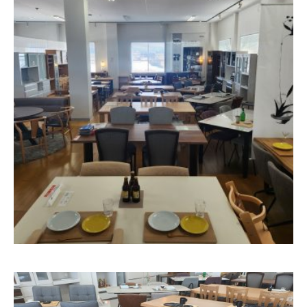
ニ
ン
グ
2026
年
2
月
15
日
by
admin