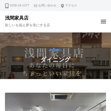
ュ
コ
ー
0256-34-1377
お問い合わせ
アクセス
ン
テ
浅間家具店
メ
ン
欲しいを揃え夢を形にする店
ニ
ュ
ツ
ー
へ
ス
キ
DINING
ッ
ダイニング
プ
ダ
イ